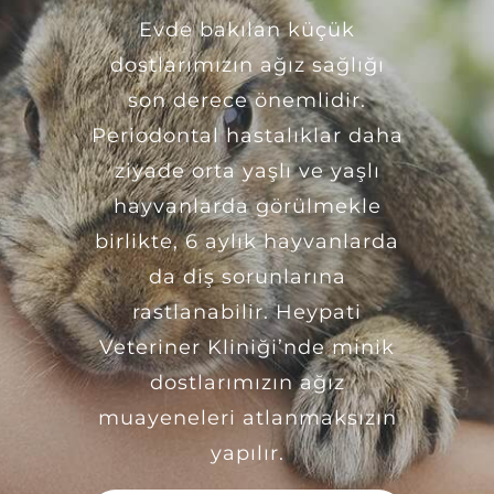
Evde bakılan küçük
dostlarımızın ağız sağlığı
son derece önemlidir.
Periodontal hastalıklar daha
ziyade orta yaşlı ve yaşlı
hayvanlarda görülmekle
birlikte, 6 aylık hayvanlarda
da diş sorunlarına
rastlanabilir. Heypati
Veteriner Kliniği’nde minik
dostlarımızın ağız
muayeneleri atlanmaksızın
yapılır.