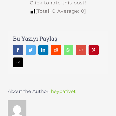
Click to rate this post!
[Total:
0
Average:
0
]
Bu Yazıyı Paylaş
Facebook
Twitter
LinkedIn
Reddit
Whatsapp
Google+
Pinterest
Email
About the Author:
heypativet