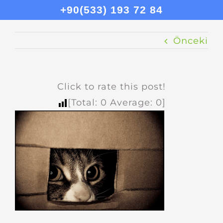
+90(533) 193 72 84
Önceki
Click to rate this post!
[Total:
0
Average:
0
]