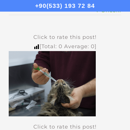
+90(533) 193 72 84
Önceki
Click to rate this post!
[Total:
0
Average:
0
]
Click to rate this post!