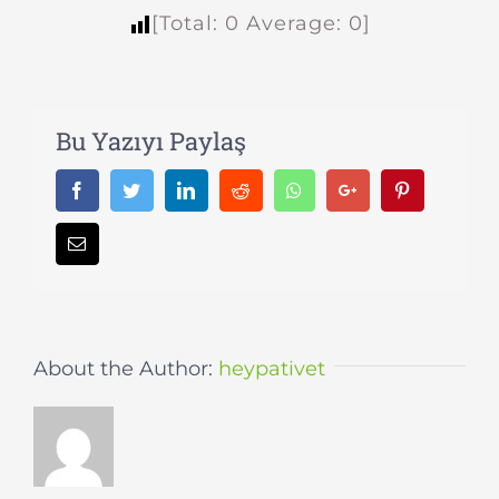
[Total:
0
Average:
0
]
Bu Yazıyı Paylaş
Facebook
Twitter
LinkedIn
Reddit
Whatsapp
Google+
Pinterest
Email
About the Author:
heypativet