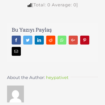
[Total:
0
Average:
0
]
Bu Yazıyı Paylaş
Facebook
Twitter
LinkedIn
Reddit
Whatsapp
Google+
Pinterest
Email
About the Author:
heypativet