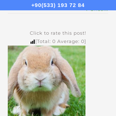
+90(533) 193 72 84
Önceki
Click to rate this post!
[Total:
0
Average:
0
]