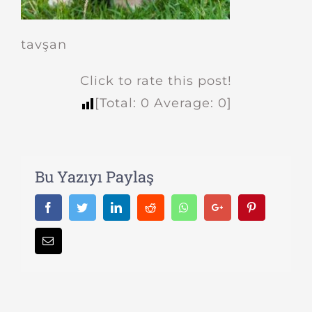
tavşan
Click to rate this post!
[Total:
0
Average:
0
]
Bu Yazıyı Paylaş
Facebook
Twitter
LinkedIn
Reddit
Whatsapp
Google+
Pinterest
Email