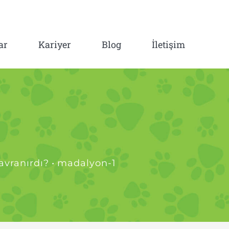
ar
Kariyer
Blog
İletişim
avranırdı?
•
madalyon-1