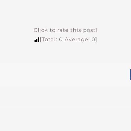
Click to rate this post!
[Total:
0
Average:
0
]