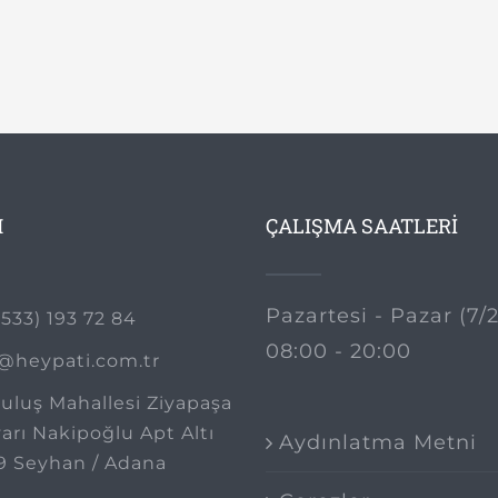
M
ÇALIŞMA SAATLERİ
Pazartesi - Pazar (7/
533) 193 72 84
08:00 - 20:00
o@heypati.com.tr
uluş Mahallesi Ziyapaşa
arı Nakipoğlu Apt Altı
Aydınlatma Metni
9 Seyhan / Adana