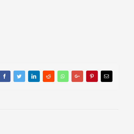
Facebook
Twitter
LinkedIn
Reddit
Whatsapp
Google+
Pinterest
Email