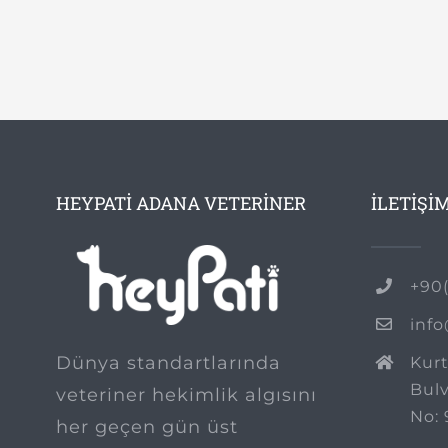
HEYPATI ADANA VETERINER
İLETİŞİ
+90(
inf
Dünya standartlarında
Kurt
Bulv
veteriner hekimlik algısını
No: 
her geçen gün üst