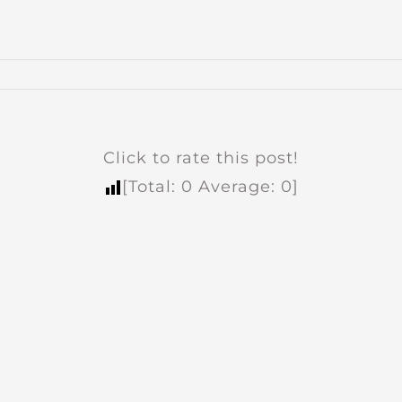
Click to rate this post!
[Total:
0
Average:
0
]