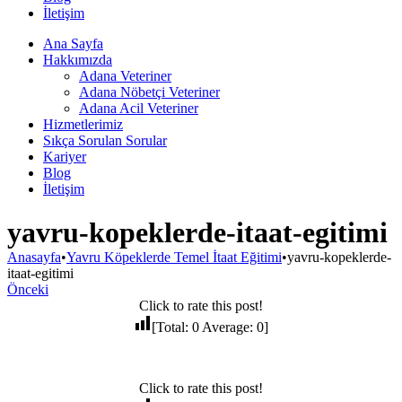
İletişim
Ana Sayfa
Hakkımızda
Adana Veteriner
Adana Nöbetçi Veteriner
Adana Acil Veteriner
Hizmetlerimiz
Sıkça Sorulan Sorular
Kariyer
Blog
İletişim
yavru-kopeklerde-itaat-egitimi
Anasayfa
•
Yavru Köpeklerde Temel İtaat Eğitimi
•
yavru-kopeklerde-
itaat-egitimi
Önceki
Click to rate this post!
[Total:
0
Average:
0
]
Click to rate this post!