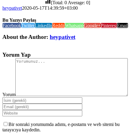
[Total:
0
Average:
0
]
heypativet
2020-05-17T14:39:59+03:00
Bu Yazıyı Paylaş
Facebook
Twitter
LinkedIn
Reddit
Whatsapp
Google+
Pinterest
Email
About the Author:
heypativet
Yorum Yap
Yorum
Bir sonraki yorumumda adımı, e-postamı ve web sitemi bu
tarayıcıya kaydedin.