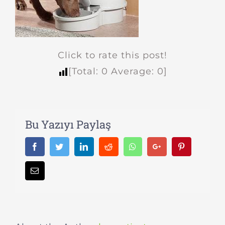
Click to rate this post!
[Total:
0
Average:
0
]
Bu Yazıyı Paylaş
Facebook
Twitter
LinkedIn
Reddit
Whatsapp
Google+
Pinterest
Email