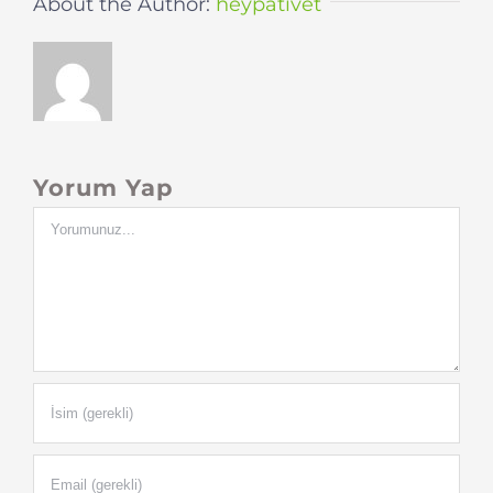
About the Author:
heypativet
Yorum Yap
Yorum