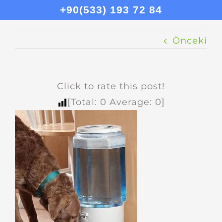
+90(533) 193 72 84
Önceki
Click to rate this post!
[Total:
0
Average:
0
]