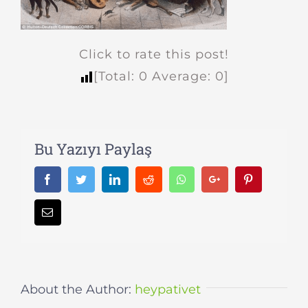
Click to rate this post!
[Total:
0
Average:
0
]
Bu Yazıyı Paylaş
Facebook
Twitter
LinkedIn
Reddit
Whatsapp
Google+
Pinterest
Email
About the Author:
heypativet