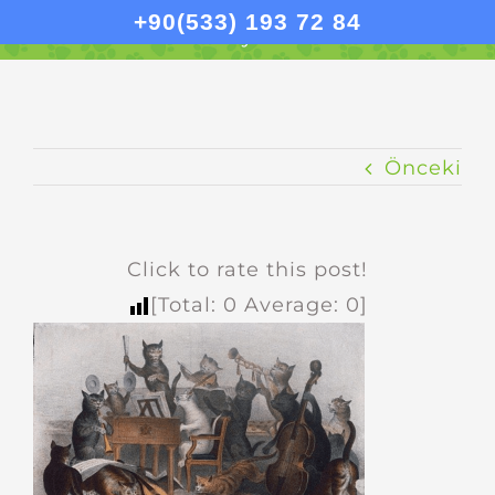
Kedilerden Müzisyen Olabilir Mi?
•
+90(533) 193 72 84
kediler-muzisyen-olabilir-mi
Önceki
Click to rate this post!
[Total:
0
Average:
0
]