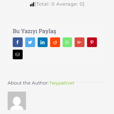
[Total:
0
Average:
0
]
Bu Yazıyı Paylaş
Facebook
Twitter
LinkedIn
Reddit
Whatsapp
Google+
Pinterest
Email
About the Author:
heypativet