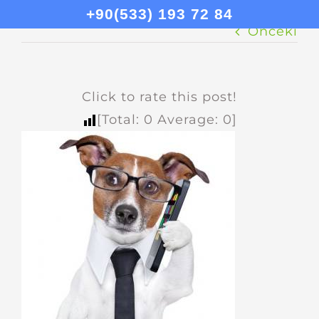
+90(533) 193 72 84
Önceki
Click to rate this post!
[Total:
0
Average:
0
]