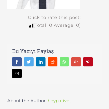
Click to rate this post!
[Total:
0
Average:
0
]
Bu Yazıyı Paylaş
Facebook
Twitter
LinkedIn
Reddit
Whatsapp
Google+
Pinterest
Email
About the Author:
heypativet