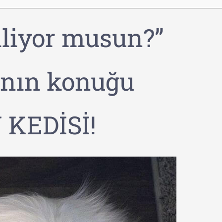
iliyor musun?”
anın konuğu
 KEDİSİ!