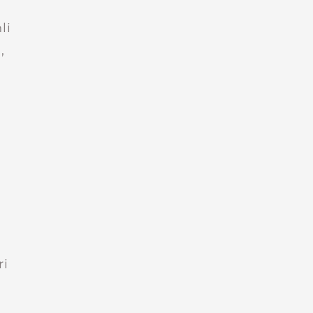
li
,
ri