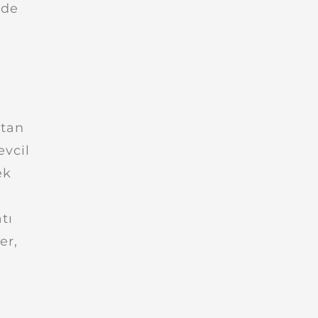
 de
ktan
evcil
ek
tı
er,