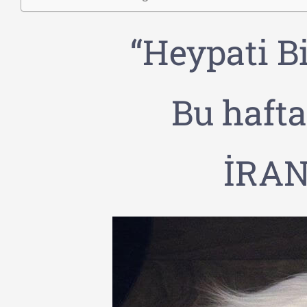
“Heypati B
Bu haft
İRAN