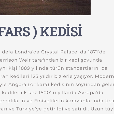
FARS ) KEDİSİ
k defa Londra’da Crystal Palace’ da 1871’de
arrison Weir tarafından bir kedi şovunda
Aynı kişi 1889 yılında türün standartlarını da
İran kedileri 125 yıldır bizlerle yaşıyor. Moder
iyle Angora (Ankara) kedisinin soyundan gele
 kediler ilk kez 1500’lü yıllarda Avrupa’da
omalıların ve Finikelilerin karavanlarında tic
an ve Türkiye’ye getirildi ve satıldı. Uzun tüy