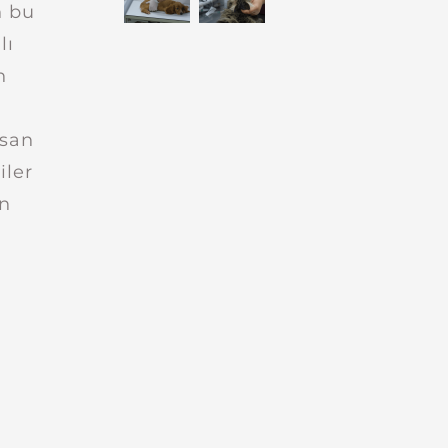
n bu
lı
n
asan
iler
an