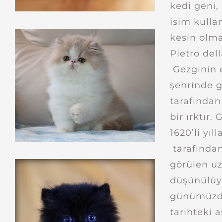
kedi geni,
isim kullan
kesin olma
Pietro del
Gezginin e
şehrinde g
tarafından
bir ırktır
1620’li yı
tarafından
görülen uz
düşünülüyo
günümüzdek
tarihteki a