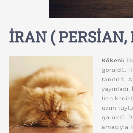
İRAN ( PERSİAN, 
Kökeni:
İl
görüldü. H
tanıtıldı. 
yayınladı. 
İran kedis
uzun tüylü
görüldü. R
amacıyla İr