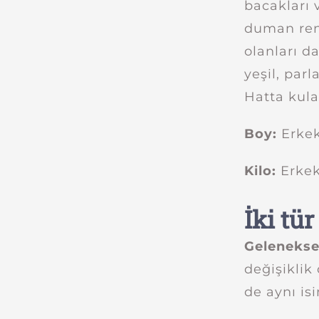
bacakları 
duman rengi
olanları da
yeşil, parl
Hatta kulak
Boy:
Erkek
Kilo:
Erkek
İki tür
Geleneksel
değişiklik
de aynı is