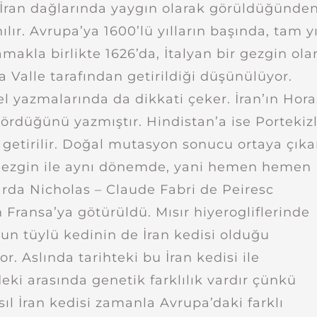
 İran dağlarında yaygın olarak görüldüğünde
ılır. Avrupa’ya 1600’lü yılların başında, tam yı
makla birlikte 1626’da, İtalyan bir gezgin ola
la Valle tarafından getirildiği düşünülüyor.
l yazmalarında da dikkati çeker. İran’ın Hor
ördüğünü yazmıştır. Hindistan’a ise Portekizl
 getirilir. Doğal mutasyon sonucu ortaya çık
. Gezgin ile aynı dönemde, yani hemen hemen
llarda Nicholas – Claude Fabri de Peiresc
 Fransa’ya götürüldü. Mısır hiyerogliflerinde
un tüylü kedinin de İran kedisi olduğu
r. Aslında tarihteki bu İran kedisi ile
i arasında genetik farklılık vardır çünkü
sıl İran kedisi zamanla Avrupa’daki farklı