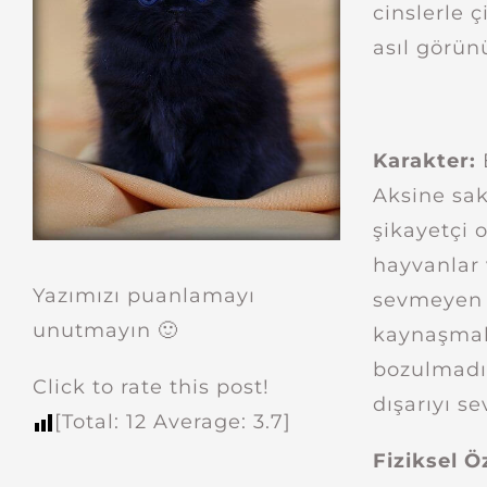
cinslerle 
asıl görün
Karakter:
Aksine sak
şikayetçi 
hayvanlar 
Yazımızı puanlamayı
sevmeyen 
unutmayın 🙂
kaynaşmak
bozulmadığ
Click to rate this post!
dışarıyı s
[Total:
12
Average:
3.7
]
Fiziksel Öz