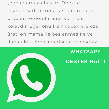
şişmanlamaya başlar. Obezite
kısırlaşmadan sonra rastlanan nadir
problemlerdendir ama kontrolü
kolaydır. Eğer onu kısır köpeklere özel
üretilen mama ile beslenmesine ve
daha aktif olmasına dikkat ederseniz
ortada hiçbir sorun kalmaz. Üstelik
WHATSAPP
kısırlaştırmadan sonra kilo artışı
DESTEK HATTI
kaygısı aslında çok da yerinde bir
kaygı değildir. Çünkü yapılan
gözlemlerde, kısırlaştırılan yaşlı
köpeklerin, kısırlaştırılan genç
köpeklere oranla daha fazla kilo alma
eğiliminde olduğu saptanmış. Yani