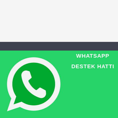
WHATSAPP
HEYPATI ADANA VETERINER
DESTEK HATTI
Dünya standartlarında veteriner
hekimlik algısını her geçen gün üst